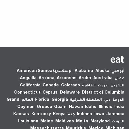
لم يتم العثور على نتائج.
أبوظبي
Alaska
Alabama
الإسكندرية‎
American Samoa
عمان
Australia
Aruba
Arkansas
Arizona
Anguilla
البحرين
بيروت
القاهرة
Colorado
Canada
California
Connecticut
Cyprus
Delaware
District of Columbia
الدوحة
دبي
المنطقة الشرقية
Georgia
Florida
العالم
Grand
Cayman
Greece
Guam
Hawaii
Idaho
Illinois
India
Jamaica
Iowa
Indiana
جدة
Kenya
Kentucky
Kansas
الكويت
Maryland
Malta
Maldives
Maine
Louisiana
Massachusetts
Mauritius
Mexico
Michigan