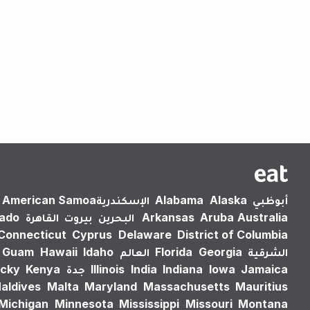
أبوظبي
Alaska
Alabama
الإسكندرية‎
American Samoa
Australia
Aruba
Arkansas
البحرين
بيروت
القاهرة
rado
Connecticut
Cyprus
Delaware
District of Columbia
الشرقية
Georgia
Florida
العالم
Idaho
Hawaii
Guam
Jamaica
Iowa
Indiana
India
Illinois
جدة
Kenya
cky
aldives
Malta
Maryland
Massachusetts
Mauritius
Michigan
Minnesota
Mississippi
Missouri
Montana