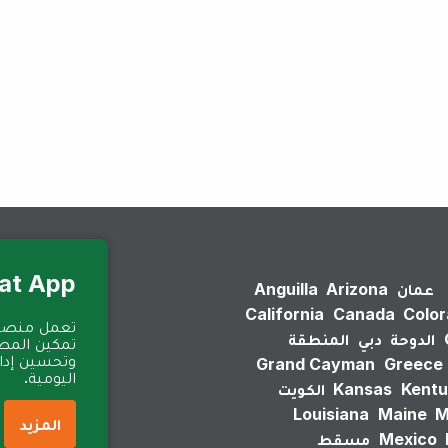
لم يتم العثور على نتائج.
Eat App للمطا
عمان
Arizona
Anguilla
California
Canada
Colo
الدوحة
دبي
المنطقة
تمكين المطا
وتحسين إدارة
Grand Cayman
Greece
اليومية.
Kentu
Kansas
الكويت
Louisiana
Maine
M
المزيد
Mexico
مسقط