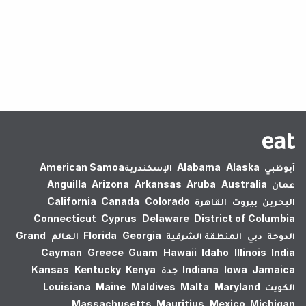
لم يتم العثور على نتائج.
أبوظبي
Alaska
Alabama
الإسكندرية‎
American Samoa
عمان
Australia
Aruba
Arkansas
Arizona
Anguilla
البحرين
بيروت
القاهرة
Colorado
Canada
California
Connecticut
Cyprus
Delaware
District of Columbia
الدوحة
دبي
المنطقة الشرقية
Georgia
Florida
العالم
Grand
Cayman
Greece
Guam
Hawaii
Idaho
Illinois
India
Jamaica
Iowa
Indiana
جدة
Kenya
Kentucky
Kansas
الكويت
Maryland
Malta
Maldives
Maine
Louisiana
Massachusetts
Mauritius
Mexico
Michigan