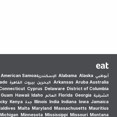
أبوظبي
Alaska
Alabama
الإسكندرية‎
American Samoa
Australia
Aruba
Arkansas
البحرين
بيروت
القاهرة
rado
Connecticut
Cyprus
Delaware
District of Columbia
الشرقية
Georgia
Florida
العالم
Idaho
Hawaii
Guam
Jamaica
Iowa
Indiana
India
Illinois
جدة
Kenya
cky
aldives
Malta
Maryland
Massachusetts
Mauritius
Michigan
Minnesota
Mississippi
Missouri
Montana