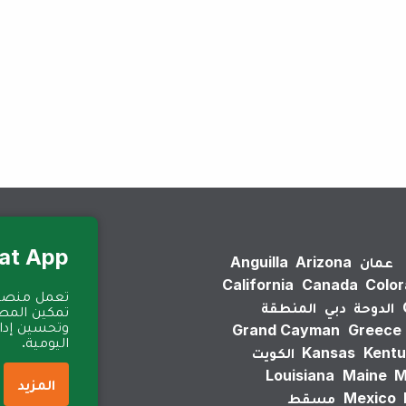
لم يتم العثور على نتائج.
Eat App للمطا
عمان
Arizona
Anguilla
California
Canada
Colo
الدوحة
دبي
المنطقة
تمكين المطا
وتحسين إدارة
Grand Cayman
Greece
اليومية.
Kentu
Kansas
الكويت
Louisiana
Maine
M
المزيد
Mexico
مسقط