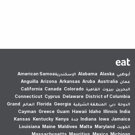
لم يتم العثور على نتائج.
أبوظبي
Alaska
Alabama
الإسكندرية‎
American Samoa
عمان
Australia
Aruba
Arkansas
Arizona
Anguilla
البحرين
بيروت
القاهرة
Colorado
Canada
California
Connecticut
Cyprus
Delaware
District of Columbia
الدوحة
دبي
المنطقة الشرقية
Georgia
Florida
العالم
Grand
Cayman
Greece
Guam
Hawaii
Idaho
Illinois
India
Jamaica
Iowa
Indiana
جدة
Kenya
Kentucky
Kansas
الكويت
Maryland
Malta
Maldives
Maine
Louisiana
Massachusetts
Mauritius
Mexico
Michigan