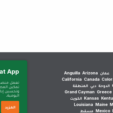
لم يتم العثور على نتائج.
Eat App للمطا
عمان
Arizona
Anguilla
California
Canada
Colo
الدوحة
دبي
المنطقة
تمكين المطا
وتحسين إدارة
Grand Cayman
Greece
اليومية.
Kentu
Kansas
الكويت
Louisiana
Maine
M
المزيد
Mexico
مسقط