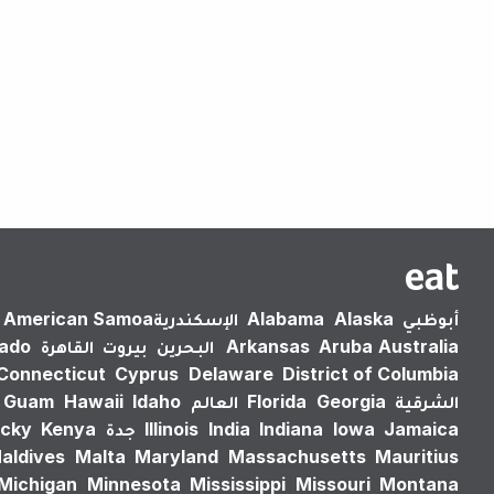
أبوظبي
Alaska
Alabama
الإسكندرية‎
American Samoa
Australia
Aruba
Arkansas
البحرين
بيروت
القاهرة
rado
Connecticut
Cyprus
Delaware
District of Columbia
الشرقية
Georgia
Florida
العالم
Idaho
Hawaii
Guam
Jamaica
Iowa
Indiana
India
Illinois
جدة
Kenya
cky
aldives
Malta
Maryland
Massachusetts
Mauritius
Michigan
Minnesota
Mississippi
Missouri
Montana