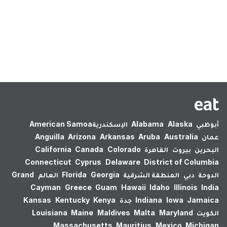
لم يتم العثور على نتائج.
أبوظبي
Alaska
Alabama
الإسكندرية‎
American Samoa
عمان
Australia
Aruba
Arkansas
Arizona
Anguilla
البحرين
بيروت
القاهرة
Colorado
Canada
California
Connecticut
Cyprus
Delaware
District of Columbia
الدوحة
دبي
المنطقة الشرقية
Georgia
Florida
العالم
Grand
Cayman
Greece
Guam
Hawaii
Idaho
Illinois
India
Jamaica
Iowa
Indiana
جدة
Kenya
Kentucky
Kansas
الكويت
Maryland
Malta
Maldives
Maine
Louisiana
Massachusetts
Mauritius
Mexico
Michigan