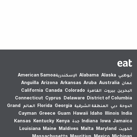
لم يتم العثور على نتائج.
أبوظبي
Alaska
Alabama
الإسكندرية‎
American Samoa
عمان
Australia
Aruba
Arkansas
Arizona
Anguilla
البحرين
بيروت
القاهرة
Colorado
Canada
California
Connecticut
Cyprus
Delaware
District of Columbia
الدوحة
دبي
المنطقة الشرقية
Georgia
Florida
العالم
Grand
Cayman
Greece
Guam
Hawaii
Idaho
Illinois
India
Jamaica
Iowa
Indiana
جدة
Kenya
Kentucky
Kansas
الكويت
Maryland
Malta
Maldives
Maine
Louisiana
Massachusetts
Mauritius
Mexico
Michigan