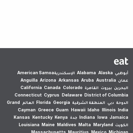
لم يتم العثور على نتائج.
أبوظبي
Alaska
Alabama
الإسكندرية‎
American Samoa
عمان
Australia
Aruba
Arkansas
Arizona
Anguilla
البحرين
بيروت
القاهرة
Colorado
Canada
California
Connecticut
Cyprus
Delaware
District of Columbia
الدوحة
دبي
المنطقة الشرقية
Georgia
Florida
العالم
Grand
Cayman
Greece
Guam
Hawaii
Idaho
Illinois
India
Jamaica
Iowa
Indiana
جدة
Kenya
Kentucky
Kansas
الكويت
Maryland
Malta
Maldives
Maine
Louisiana
Massachusetts
Mauritius
Mexico
Michigan