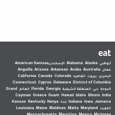
لم يتم العثور على نتائج.
أبوظبي
Alaska
Alabama
الإسكندرية‎
American Samoa
عمان
Australia
Aruba
Arkansas
Arizona
Anguilla
البحرين
بيروت
القاهرة
Colorado
Canada
California
Connecticut
Cyprus
Delaware
District of Columbia
الدوحة
دبي
المنطقة الشرقية
Georgia
Florida
العالم
Grand
Cayman
Greece
Guam
Hawaii
Idaho
Illinois
India
Jamaica
Iowa
Indiana
جدة
Kenya
Kentucky
Kansas
الكويت
Maryland
Malta
Maldives
Maine
Louisiana
Massachusetts
Mauritius
Mexico
Michigan