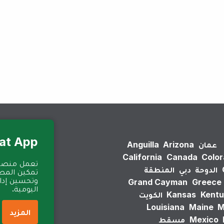
لم يتم العثور على نتائج.
Eat App للمطا
عمان
Arizona
Anguilla
California
Canada
Colo
الدوحة
دبي
المنطقة
تمكين المطا
وتحسين إدارة
Grand Cayman
Greece
اليومية.
Kentu
Kansas
الكويت
Louisiana
Maine
M
المزيد
Mexico
مسقط