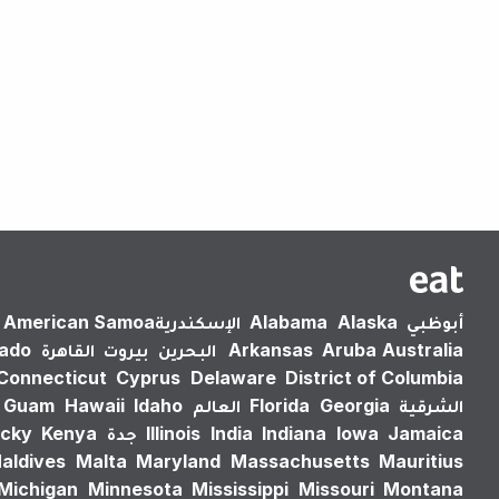
أبوظبي
Alaska
Alabama
الإسكندرية‎
American Samoa
Australia
Aruba
Arkansas
البحرين
بيروت
القاهرة
rado
Connecticut
Cyprus
Delaware
District of Columbia
الشرقية
Georgia
Florida
العالم
Idaho
Hawaii
Guam
Jamaica
Iowa
Indiana
India
Illinois
جدة
Kenya
cky
aldives
Malta
Maryland
Massachusetts
Mauritius
Michigan
Minnesota
Mississippi
Missouri
Montana