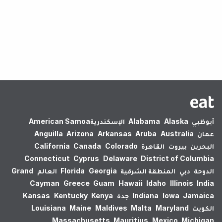
لم يتم العثور على نتائج.
أبوظبي
Alaska
Alabama
الإسكندرية‎
American Samoa
عمان
Australia
Aruba
Arkansas
Arizona
Anguilla
البحرين
بيروت
القاهرة
Colorado
Canada
California
Connecticut
Cyprus
Delaware
District of Columbia
الدوحة
دبي
المنطقة الشرقية
Georgia
Florida
العالم
Grand
Cayman
Greece
Guam
Hawaii
Idaho
Illinois
India
Jamaica
Iowa
Indiana
جدة
Kenya
Kentucky
Kansas
الكويت
Maryland
Malta
Maldives
Maine
Louisiana
Massachusetts
Mauritius
Mexico
Michigan