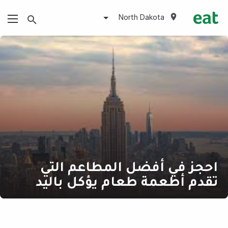
North Dakota
احجز في أفضل المطاعم التي
تقدم أطعمة طعام يؤكل باليد