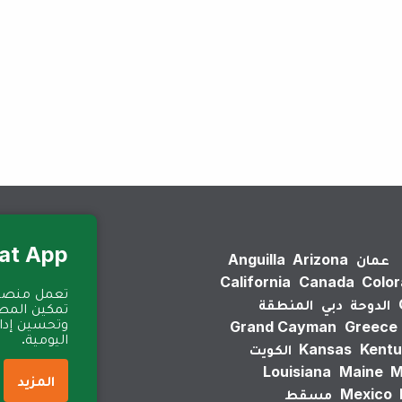
لم يتم العثور على نتائج.
Eat App للمطا
عمان
Arizona
Anguilla
California
Canada
Colo
الدوحة
دبي
المنطقة
تمكين المطا
وتحسين إدارة
Grand Cayman
Greece
اليومية.
Kentu
Kansas
الكويت
Louisiana
Maine
M
المزيد
Mexico
مسقط