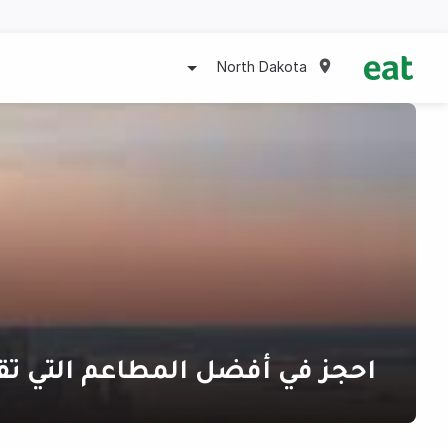
North Dakota
احجز في أفضل المطاعم التي تقد