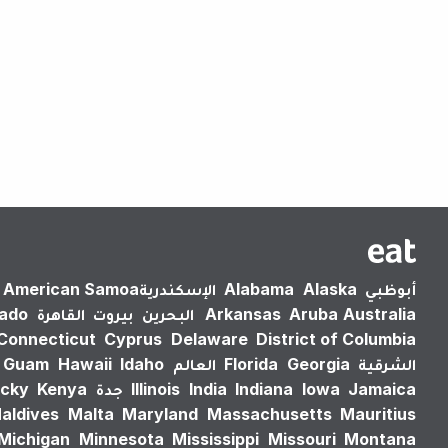
أبوظبي
Alaska
Alabama
الإسكندرية‎
American Samoa
Australia
Aruba
Arkansas
البحرين
بيروت
القاهرة
rado
Connecticut
Cyprus
Delaware
District of Columbia
الشرقية
Georgia
Florida
العالم
Idaho
Hawaii
Guam
Jamaica
Iowa
Indiana
India
Illinois
جدة
Kenya
cky
aldives
Malta
Maryland
Massachusetts
Mauritius
Michigan
Minnesota
Mississippi
Missouri
Montana