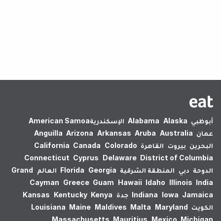
لم يتم العثور على نتائج.
أبوظبي
Alaska
Alabama
الإسكندرية‎
American Samoa
عمان
Australia
Aruba
Arkansas
Arizona
Anguilla
البحرين
بيروت
القاهرة
Colorado
Canada
California
Connecticut
Cyprus
Delaware
District of Columbia
الدوحة
دبي
المنطقة الشرقية
Georgia
Florida
العالم
Grand
Cayman
Greece
Guam
Hawaii
Idaho
Illinois
India
Jamaica
Iowa
Indiana
جدة
Kenya
Kentucky
Kansas
الكويت
Maryland
Malta
Maldives
Maine
Louisiana
Massachusetts
Mauritius
Mexico
Michigan