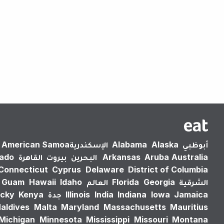
أبوظبي
Alaska
Alabama
الإسكندرية‎
American Samoa
Australia
Aruba
Arkansas
البحرين
بيروت
القاهرة
rado
Connecticut
Cyprus
Delaware
District of Columbia
الشرقية
Georgia
Florida
العالم
Idaho
Hawaii
Guam
Jamaica
Iowa
Indiana
India
Illinois
جدة
Kenya
cky
aldives
Malta
Maryland
Massachusetts
Mauritius
Michigan
Minnesota
Mississippi
Missouri
Montana