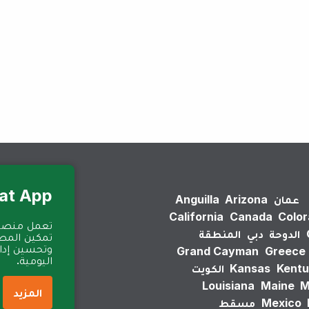
لم يتم العثور على نتائج.
Eat App للمطا
عمان
Arizona
Anguilla
California
Canada
Colo
الدوحة
دبي
المنطقة
تمكين المطا
وتحسين إدارة
Grand Cayman
Greece
اليومية.
Kentu
Kansas
الكويت
Louisiana
Maine
M
المزيد
Mexico
مسقط