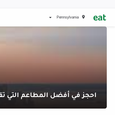
Pennsylvania
احجز في أفضل المطاعم التي تق