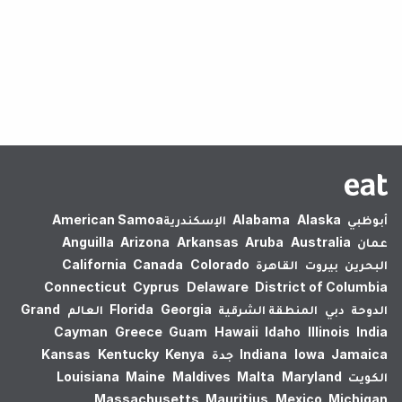
لم يتم العثور على نتائج.
أبوظبي
Alaska
Alabama
الإسكندرية‎
American Samoa
عمان
Australia
Aruba
Arkansas
Arizona
Anguilla
البحرين
بيروت
القاهرة
Colorado
Canada
California
Connecticut
Cyprus
Delaware
District of Columbia
الدوحة
دبي
المنطقة الشرقية
Georgia
Florida
العالم
Grand
Cayman
Greece
Guam
Hawaii
Idaho
Illinois
India
Jamaica
Iowa
Indiana
جدة
Kenya
Kentucky
Kansas
الكويت
Maryland
Malta
Maldives
Maine
Louisiana
Massachusetts
Mauritius
Mexico
Michigan