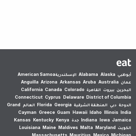
لم يتم العثور على نتائج.
أبوظبي
Alaska
Alabama
الإسكندرية‎
American Samoa
عمان
Australia
Aruba
Arkansas
Arizona
Anguilla
البحرين
بيروت
القاهرة
Colorado
Canada
California
Connecticut
Cyprus
Delaware
District of Columbia
الدوحة
دبي
المنطقة الشرقية
Georgia
Florida
العالم
Grand
Cayman
Greece
Guam
Hawaii
Idaho
Illinois
India
Jamaica
Iowa
Indiana
جدة
Kenya
Kentucky
Kansas
الكويت
Maryland
Malta
Maldives
Maine
Louisiana
Massachusetts
Mauritius
Mexico
Michigan