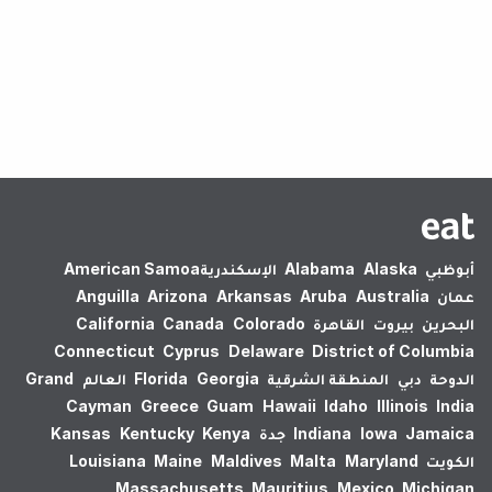
لم يتم العثور على نتائج.
أبوظبي
Alaska
Alabama
الإسكندرية‎
American Samoa
عمان
Australia
Aruba
Arkansas
Arizona
Anguilla
البحرين
بيروت
القاهرة
Colorado
Canada
California
Connecticut
Cyprus
Delaware
District of Columbia
الدوحة
دبي
المنطقة الشرقية
Georgia
Florida
العالم
Grand
Cayman
Greece
Guam
Hawaii
Idaho
Illinois
India
Jamaica
Iowa
Indiana
جدة
Kenya
Kentucky
Kansas
الكويت
Maryland
Malta
Maldives
Maine
Louisiana
Massachusetts
Mauritius
Mexico
Michigan