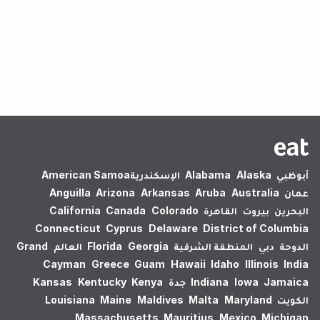
لم يتم العثور على نتائج.
أبوظبي
Alaska
Alabama
الإسكندرية‎
American Samoa
عمان
Australia
Aruba
Arkansas
Arizona
Anguilla
البحرين
بيروت
القاهرة
Colorado
Canada
California
Connecticut
Cyprus
Delaware
District of Columbia
الدوحة
دبي
المنطقة الشرقية
Georgia
Florida
العالم
Grand
Cayman
Greece
Guam
Hawaii
Idaho
Illinois
India
Jamaica
Iowa
Indiana
جدة
Kenya
Kentucky
Kansas
الكويت
Maryland
Malta
Maldives
Maine
Louisiana
Massachusetts
Mauritius
Mexico
Michigan