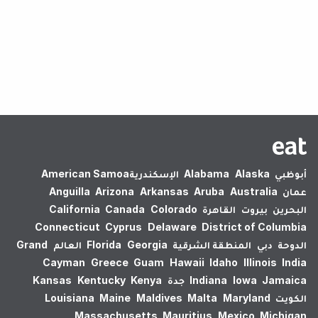
لم يتم العثور على نتائج.
أبوظبي
Alaska
Alabama
الإسكندرية‎
American Samoa
عمان
Australia
Aruba
Arkansas
Arizona
Anguilla
البحرين
بيروت
القاهرة
Colorado
Canada
California
Connecticut
Cyprus
Delaware
District of Columbia
الدوحة
دبي
المنطقة الشرقية
Georgia
Florida
العالم
Grand
Cayman
Greece
Guam
Hawaii
Idaho
Illinois
India
Jamaica
Iowa
Indiana
جدة
Kenya
Kentucky
Kansas
الكويت
Maryland
Malta
Maldives
Maine
Louisiana
Massachusetts
Mauritius
Mexico
Michigan