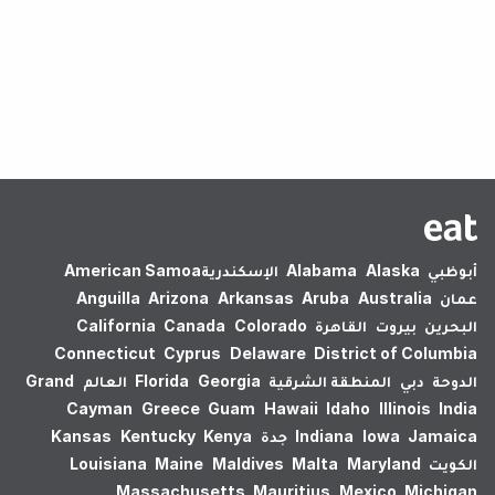
لم يتم العثور على نتائج.
أبوظبي
Alaska
Alabama
الإسكندرية‎
American Samoa
عمان
Australia
Aruba
Arkansas
Arizona
Anguilla
البحرين
بيروت
القاهرة
Colorado
Canada
California
Connecticut
Cyprus
Delaware
District of Columbia
الدوحة
دبي
المنطقة الشرقية
Georgia
Florida
العالم
Grand
Cayman
Greece
Guam
Hawaii
Idaho
Illinois
India
Jamaica
Iowa
Indiana
جدة
Kenya
Kentucky
Kansas
الكويت
Maryland
Malta
Maldives
Maine
Louisiana
Massachusetts
Mauritius
Mexico
Michigan