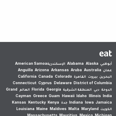
لم يتم العثور على نتائج.
أبوظبي
Alaska
Alabama
الإسكندرية‎
American Samoa
عمان
Australia
Aruba
Arkansas
Arizona
Anguilla
البحرين
بيروت
القاهرة
Colorado
Canada
California
Connecticut
Cyprus
Delaware
District of Columbia
الدوحة
دبي
المنطقة الشرقية
Georgia
Florida
العالم
Grand
Cayman
Greece
Guam
Hawaii
Idaho
Illinois
India
Jamaica
Iowa
Indiana
جدة
Kenya
Kentucky
Kansas
الكويت
Maryland
Malta
Maldives
Maine
Louisiana
Massachusetts
Mauritius
Mexico
Michigan