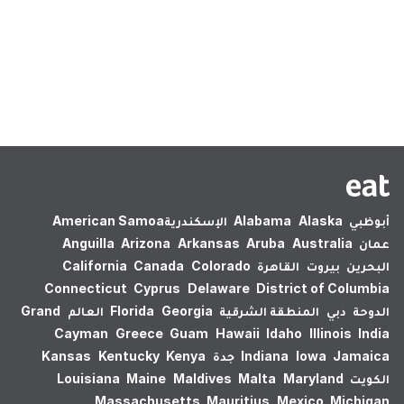
لم يتم العثور على نتائج.
أبوظبي
Alaska
Alabama
الإسكندرية‎
American Samoa
عمان
Australia
Aruba
Arkansas
Arizona
Anguilla
البحرين
بيروت
القاهرة
Colorado
Canada
California
Connecticut
Cyprus
Delaware
District of Columbia
الدوحة
دبي
المنطقة الشرقية
Georgia
Florida
العالم
Grand
Cayman
Greece
Guam
Hawaii
Idaho
Illinois
India
Jamaica
Iowa
Indiana
جدة
Kenya
Kentucky
Kansas
الكويت
Maryland
Malta
Maldives
Maine
Louisiana
Massachusetts
Mauritius
Mexico
Michigan