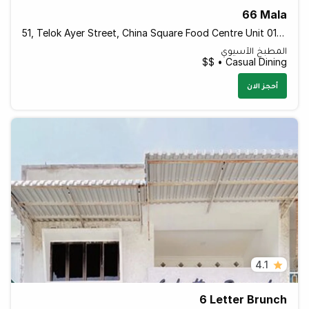
66 Mala
51, Telok Ayer Street, China Square Food Centre Unit 01 - 11, Singapore 048441 Singapore
المطبخ الآسيوي
Casual Dining • $$
أحجز الان
4.1
6 Letter Brunch