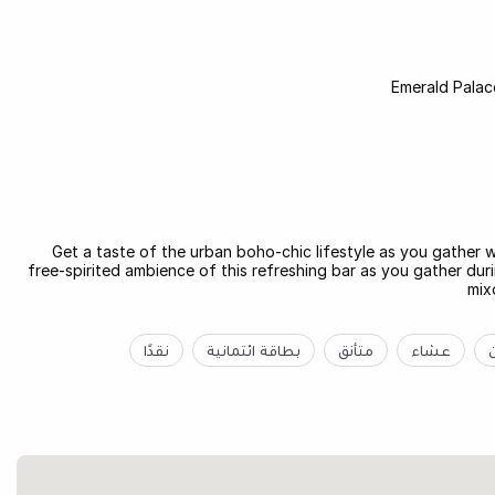
Emerald Palac
Get a taste of the urban boho-chic lifestyle as you gather w
free-spirited ambience of this refreshing bar as you gather duri
mix
عشاء
متأنق
بطاقة ائتمانية
نقدًا