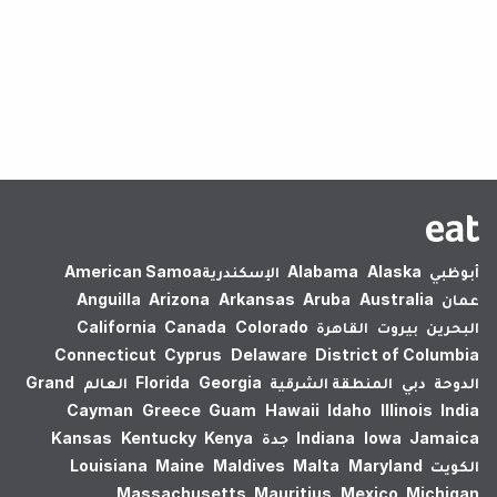
لم يتم العثور على نتائج.
أبوظبي
Alaska
Alabama
الإسكندرية‎
American Samoa
عمان
Australia
Aruba
Arkansas
Arizona
Anguilla
البحرين
بيروت
القاهرة
Colorado
Canada
California
Connecticut
Cyprus
Delaware
District of Columbia
الدوحة
دبي
المنطقة الشرقية
Georgia
Florida
العالم
Grand
Cayman
Greece
Guam
Hawaii
Idaho
Illinois
India
Jamaica
Iowa
Indiana
جدة
Kenya
Kentucky
Kansas
الكويت
Maryland
Malta
Maldives
Maine
Louisiana
Massachusetts
Mauritius
Mexico
Michigan