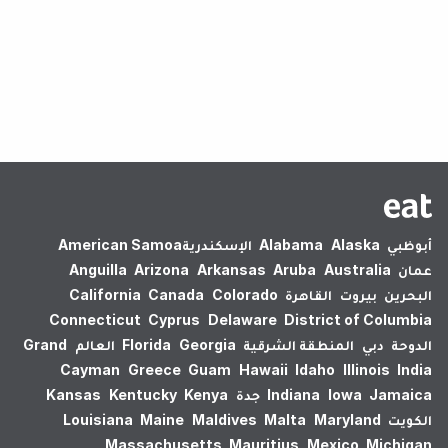
لم يتم العثور على نتائج.
أبوظبي
Alaska
Alabama
الإسكندرية‎
American Samoa
عمان
Australia
Aruba
Arkansas
Arizona
Anguilla
البحرين
بيروت
القاهرة
Colorado
Canada
California
Connecticut
Cyprus
Delaware
District of Columbia
الدوحة
دبي
المنطقة الشرقية
Georgia
Florida
العالم
Grand
Cayman
Greece
Guam
Hawaii
Idaho
Illinois
India
Jamaica
Iowa
Indiana
جدة
Kenya
Kentucky
Kansas
الكويت
Maryland
Malta
Maldives
Maine
Louisiana
Massachusetts
Mauritius
Mexico
Michigan