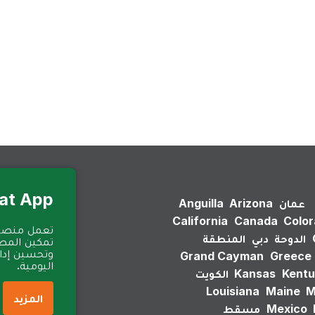
لم يتم العثور على نتائج.
Eat App للمطا
عمان
Arizona
Anguilla
California
Canada
Colo
الدوحة
دبي
المنطقة
تمكين المطا
وتحسين إدارة
Grand Cayman
Greece
اليومية.
Kentu
Kansas
الكويت
Louisiana
Maine
M
المزيد
Mexico
مسقط