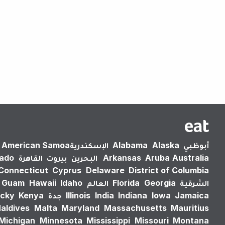
أبوظبي
Alaska
Alabama
الإسكندرية‎
American Samoa
Australia
Aruba
Arkansas
البحرين
بيروت
القاهرة
rado
Connecticut
Cyprus
Delaware
District of Columbia
الشرقية
Georgia
Florida
العالم
Idaho
Hawaii
Guam
Jamaica
Iowa
Indiana
India
Illinois
جدة
Kenya
cky
aldives
Malta
Maryland
Massachusetts
Mauritius
Michigan
Minnesota
Mississippi
Missouri
Montana