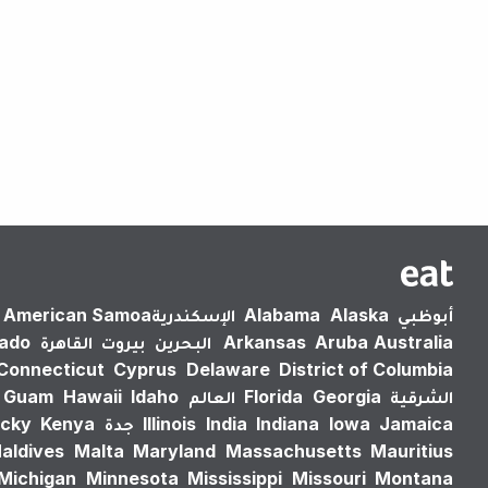
أبوظبي
Alaska
Alabama
الإسكندرية‎
American Samoa
Australia
Aruba
Arkansas
البحرين
بيروت
القاهرة
rado
Connecticut
Cyprus
Delaware
District of Columbia
الشرقية
Georgia
Florida
العالم
Idaho
Hawaii
Guam
Jamaica
Iowa
Indiana
India
Illinois
جدة
Kenya
cky
aldives
Malta
Maryland
Massachusetts
Mauritius
Michigan
Minnesota
Mississippi
Missouri
Montana