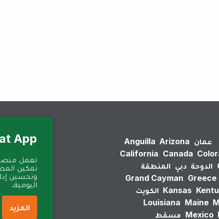
لم يتم العثور على نتائج.
Eat App للمطا
عمان
Arizona
Anguilla
California
Canada
Colo
الدوحة
دبي
المنطقة
تمكين المطا
وتحسين إدارة
Grand Cayman
Greece
اليومية.
Kentu
Kansas
الكويت
Louisiana
Maine
M
المزيد
Mexico
مسقط