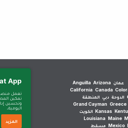
لم يتم العثور على نتائج.
Eat App للمطا
عمان
Arizona
Anguilla
California
Canada
Colo
الدوحة
دبي
المنطقة
تمكين المطا
وتحسين إدارة
Grand Cayman
Greece
اليومية.
Kentu
Kansas
الكويت
Louisiana
Maine
M
المزيد
Mexico
مسقط