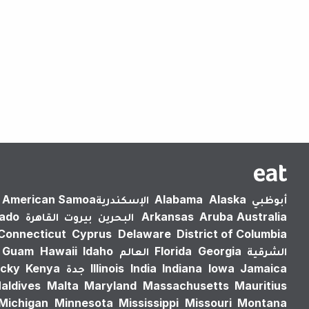
أبوظبي
Alaska
Alabama
الإسكندرية‎
American Samoa
Australia
Aruba
Arkansas
البحرين
بيروت
القاهرة
rado
Connecticut
Cyprus
Delaware
District of Columbia
الشرقية
Georgia
Florida
العالم
Idaho
Hawaii
Guam
Jamaica
Iowa
Indiana
India
Illinois
جدة
Kenya
cky
aldives
Malta
Maryland
Massachusetts
Mauritius
Michigan
Minnesota
Mississippi
Missouri
Montana