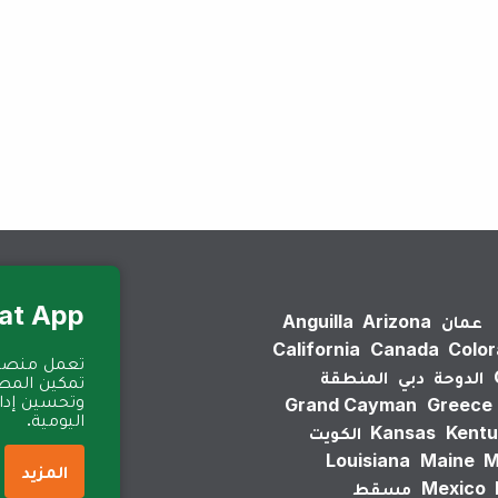
لم يتم العثور على نتائج.
Eat App للمطا
عمان
Arizona
Anguilla
California
Canada
Colo
الدوحة
دبي
المنطقة
تمكين المطا
وتحسين إدارة
Grand Cayman
Greece
اليومية.
Kentu
Kansas
الكويت
Louisiana
Maine
M
المزيد
Mexico
مسقط