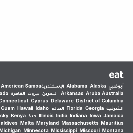
أبوظبي
Alaska
Alabama
الإسكندرية‎
American Samoa
Australia
Aruba
Arkansas
البحرين
بيروت
القاهرة
rado
Connecticut
Cyprus
Delaware
District of Columbia
الشرقية
Georgia
Florida
العالم
Idaho
Hawaii
Guam
Jamaica
Iowa
Indiana
India
Illinois
جدة
Kenya
cky
aldives
Malta
Maryland
Massachusetts
Mauritius
Michigan
Minnesota
Mississippi
Missouri
Montana