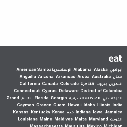
لم يتم العثور على نتائج.
أبوظبي
Alaska
Alabama
الإسكندرية‎
American Samoa
عمان
Australia
Aruba
Arkansas
Arizona
Anguilla
البحرين
بيروت
القاهرة
Colorado
Canada
California
Connecticut
Cyprus
Delaware
District of Columbia
الدوحة
دبي
المنطقة الشرقية
Georgia
Florida
العالم
Grand
Cayman
Greece
Guam
Hawaii
Idaho
Illinois
India
Jamaica
Iowa
Indiana
جدة
Kenya
Kentucky
Kansas
الكويت
Maryland
Malta
Maldives
Maine
Louisiana
Massachusetts
Mauritius
Mexico
Michigan