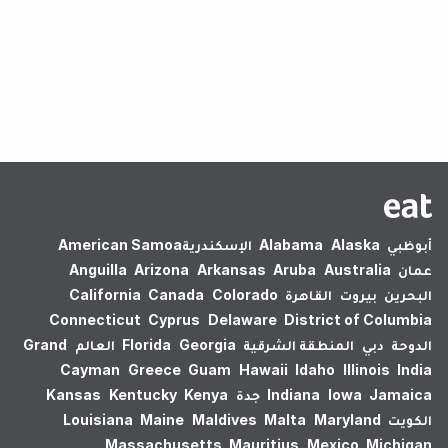
لم يتم العثور على نتائج.
أبوظبي
Alaska
Alabama
الإسكندرية‎
American Samoa
عمان
Australia
Aruba
Arkansas
Arizona
Anguilla
البحرين
بيروت
القاهرة
Colorado
Canada
California
Connecticut
Cyprus
Delaware
District of Columbia
الدوحة
دبي
المنطقة الشرقية
Georgia
Florida
العالم
Grand
Cayman
Greece
Guam
Hawaii
Idaho
Illinois
India
Jamaica
Iowa
Indiana
جدة
Kenya
Kentucky
Kansas
الكويت
Maryland
Malta
Maldives
Maine
Louisiana
Massachusetts
Mauritius
Mexico
Michigan