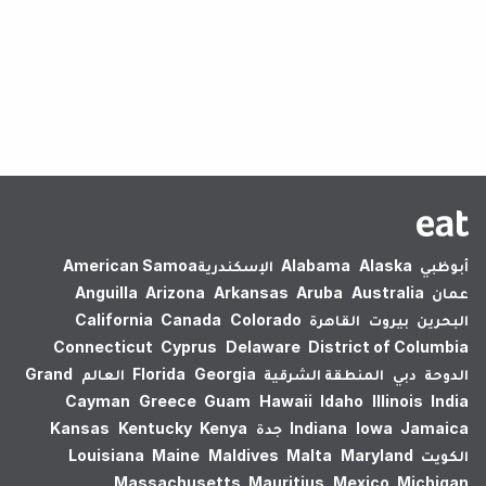
لم يتم العثور على نتائج.
أبوظبي
Alaska
Alabama
الإسكندرية‎
American Samoa
عمان
Australia
Aruba
Arkansas
Arizona
Anguilla
البحرين
بيروت
القاهرة
Colorado
Canada
California
Connecticut
Cyprus
Delaware
District of Columbia
الدوحة
دبي
المنطقة الشرقية
Georgia
Florida
العالم
Grand
Cayman
Greece
Guam
Hawaii
Idaho
Illinois
India
Jamaica
Iowa
Indiana
جدة
Kenya
Kentucky
Kansas
الكويت
Maryland
Malta
Maldives
Maine
Louisiana
Massachusetts
Mauritius
Mexico
Michigan