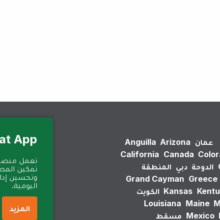
لم يتم العثور على نتائج.
Eat App للمطا
عمان
Arizona
Anguilla
California
Canada
Colo
الدوحة
دبي
المنطقة
تمكين المطا
وتحسين إدارة
Grand Cayman
Greece
اليومية.
Kentu
Kansas
الكويت
Louisiana
Maine
M
المزيد
Mexico
مسقط