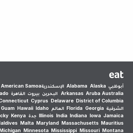
أبوظبي
Alaska
Alabama
الإسكندرية‎
American Samoa
Australia
Aruba
Arkansas
البحرين
بيروت
القاهرة
rado
Connecticut
Cyprus
Delaware
District of Columbia
الشرقية
Georgia
Florida
العالم
Idaho
Hawaii
Guam
Jamaica
Iowa
Indiana
India
Illinois
جدة
Kenya
cky
aldives
Malta
Maryland
Massachusetts
Mauritius
Michigan
Minnesota
Mississippi
Missouri
Montana