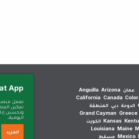
لم يتم العثور على نتائج.
Eat App للمطا
عمان
Arizona
Anguilla
California
Canada
Colo
الدوحة
دبي
المنطقة
تمكين المطا
وتحسين إدارة
Grand Cayman
Greece
اليومية.
Kentu
Kansas
الكويت
Louisiana
Maine
M
المزيد
Mexico
مسقط