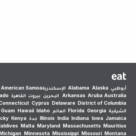
أبوظبي
Alaska
Alabama
الإسكندرية‎
American Samoa
Australia
Aruba
Arkansas
البحرين
بيروت
القاهرة
rado
Connecticut
Cyprus
Delaware
District of Columbia
الشرقية
Georgia
Florida
العالم
Idaho
Hawaii
Guam
Jamaica
Iowa
Indiana
India
Illinois
جدة
Kenya
cky
aldives
Malta
Maryland
Massachusetts
Mauritius
Michigan
Minnesota
Mississippi
Missouri
Montana