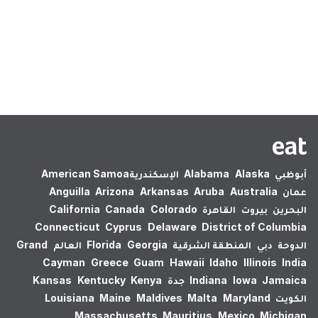
لم يتم العثور على نتائج.
أبوظبي
Alaska
Alabama
الإسكندرية‎
American Samoa
عمان
Australia
Aruba
Arkansas
Arizona
Anguilla
البحرين
بيروت
القاهرة
Colorado
Canada
California
Connecticut
Cyprus
Delaware
District of Columbia
الدوحة
دبي
المنطقة الشرقية
Georgia
Florida
العالم
Grand
Cayman
Greece
Guam
Hawaii
Idaho
Illinois
India
Jamaica
Iowa
Indiana
جدة
Kenya
Kentucky
Kansas
الكويت
Maryland
Malta
Maldives
Maine
Louisiana
Massachusetts
Mauritius
Mexico
Michigan