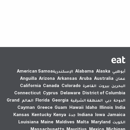
لم يتم العثور على نتائج.
أبوظبي
Alaska
Alabama
الإسكندرية‎
American Samoa
عمان
Australia
Aruba
Arkansas
Arizona
Anguilla
البحرين
بيروت
القاهرة
Colorado
Canada
California
Connecticut
Cyprus
Delaware
District of Columbia
الدوحة
دبي
المنطقة الشرقية
Georgia
Florida
العالم
Grand
Cayman
Greece
Guam
Hawaii
Idaho
Illinois
India
Jamaica
Iowa
Indiana
جدة
Kenya
Kentucky
Kansas
الكويت
Maryland
Malta
Maldives
Maine
Louisiana
Massachusetts
Mauritius
Mexico
Michigan