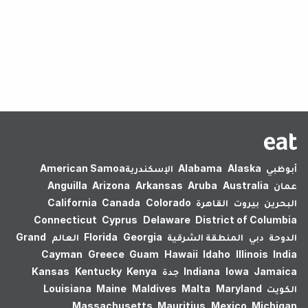
لم يتم العثور على نتائج.
أبوظبي
Alaska
Alabama
الإسكندرية‎
American Samoa
عمان
Australia
Aruba
Arkansas
Arizona
Anguilla
البحرين
بيروت
القاهرة
Colorado
Canada
California
Connecticut
Cyprus
Delaware
District of Columbia
الدوحة
دبي
المنطقة الشرقية
Georgia
Florida
العالم
Grand
Cayman
Greece
Guam
Hawaii
Idaho
Illinois
India
Jamaica
Iowa
Indiana
جدة
Kenya
Kentucky
Kansas
الكويت
Maryland
Malta
Maldives
Maine
Louisiana
Massachusetts
Mauritius
Mexico
Michigan