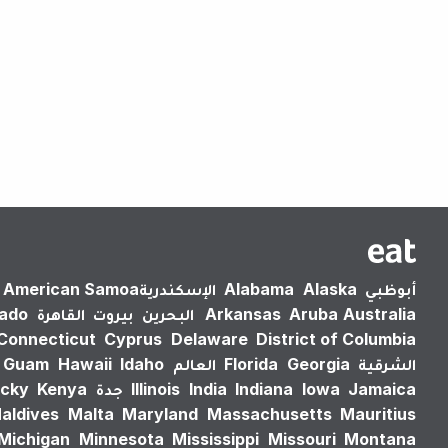
أبوظبي
Alaska
Alabama
الإسكندرية‎
American Samoa
Australia
Aruba
Arkansas
البحرين
بيروت
القاهرة
rado
Connecticut
Cyprus
Delaware
District of Columbia
الشرقية
Georgia
Florida
العالم
Idaho
Hawaii
Guam
Jamaica
Iowa
Indiana
India
Illinois
جدة
Kenya
cky
aldives
Malta
Maryland
Massachusetts
Mauritius
Michigan
Minnesota
Mississippi
Missouri
Montana