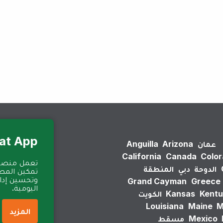
لم يتم العثور على نتائج.
Eat App للمطا
عمان
Arizona
Anguilla
California
Canada
Colo
الدوحة
دبي
المنطقة
تمكين المطا
وتحسين إدارة
Grand Cayman
Greece
اليومية.
Kentu
Kansas
الكويت
Louisiana
Maine
M
المزيد
Mexico
مسقط