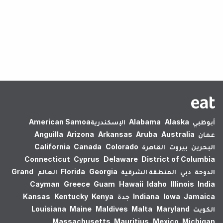
لم يتم العثور على نتائج.
أبوظبي
Alaska
Alabama
الإسكندرية‎
American Samoa
عمان
Australia
Aruba
Arkansas
Arizona
Anguilla
البحرين
بيروت
القاهرة
Colorado
Canada
California
Connecticut
Cyprus
Delaware
District of Columbia
الدوحة
دبي
المنطقة الشرقية
Georgia
Florida
العالم
Grand
Cayman
Greece
Guam
Hawaii
Idaho
Illinois
India
Jamaica
Iowa
Indiana
جدة
Kenya
Kentucky
Kansas
الكويت
Maryland
Malta
Maldives
Maine
Louisiana
Massachusetts
Mauritius
Mexico
Michigan