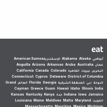
لم يتم العثور على نتائج.
أبوظبي
Alaska
Alabama
الإسكندرية‎
American Samoa
عمان
Australia
Aruba
Arkansas
Arizona
Anguilla
البحرين
بيروت
القاهرة
Colorado
Canada
California
Connecticut
Cyprus
Delaware
District of Columbia
الدوحة
دبي
المنطقة الشرقية
Georgia
Florida
العالم
Grand
Cayman
Greece
Guam
Hawaii
Idaho
Illinois
India
Jamaica
Iowa
Indiana
جدة
Kenya
Kentucky
Kansas
الكويت
Maryland
Malta
Maldives
Maine
Louisiana
Massachusetts
Mauritius
Mexico
Michigan