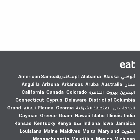
لم يتم العثور على نتائج.
أبوظبي
Alaska
Alabama
الإسكندرية‎
American Samoa
عمان
Australia
Aruba
Arkansas
Arizona
Anguilla
البحرين
بيروت
القاهرة
Colorado
Canada
California
Connecticut
Cyprus
Delaware
District of Columbia
الدوحة
دبي
المنطقة الشرقية
Georgia
Florida
العالم
Grand
Cayman
Greece
Guam
Hawaii
Idaho
Illinois
India
Jamaica
Iowa
Indiana
جدة
Kenya
Kentucky
Kansas
الكويت
Maryland
Malta
Maldives
Maine
Louisiana
Massachusetts
Mauritius
Mexico
Michigan