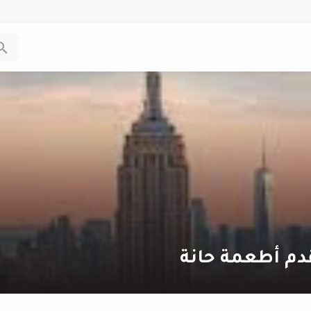
دم أطعمة حانة