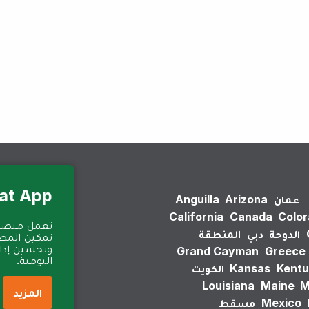
لم يتم العثور على نتائج.
Eat App للمطا
عمان
Arizona
Anguilla
California
Canada
Colo
الدوحة
دبي
المنطقة
تمكين المطا
وتحسين إدارة
Grand Cayman
Greece
اليومية.
Kentu
Kansas
الكويت
Louisiana
Maine
M
المزيد
Mexico
مسقط