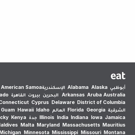
أبوظبي
Alaska
Alabama
الإسكندرية‎
American Samoa
Australia
Aruba
Arkansas
البحرين
بيروت
القاهرة
rado
Connecticut
Cyprus
Delaware
District of Columbia
الشرقية
Georgia
Florida
العالم
Idaho
Hawaii
Guam
Jamaica
Iowa
Indiana
India
Illinois
جدة
Kenya
cky
aldives
Malta
Maryland
Massachusetts
Mauritius
Michigan
Minnesota
Mississippi
Missouri
Montana