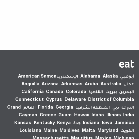
لم يتم العثور على نتائج.
أبوظبي
Alaska
Alabama
الإسكندرية‎
American Samoa
عمان
Australia
Aruba
Arkansas
Arizona
Anguilla
البحرين
بيروت
القاهرة
Colorado
Canada
California
Connecticut
Cyprus
Delaware
District of Columbia
الدوحة
دبي
المنطقة الشرقية
Georgia
Florida
العالم
Grand
Cayman
Greece
Guam
Hawaii
Idaho
Illinois
India
Jamaica
Iowa
Indiana
جدة
Kenya
Kentucky
Kansas
الكويت
Maryland
Malta
Maldives
Maine
Louisiana
Massachusetts
Mauritius
Mexico
Michigan