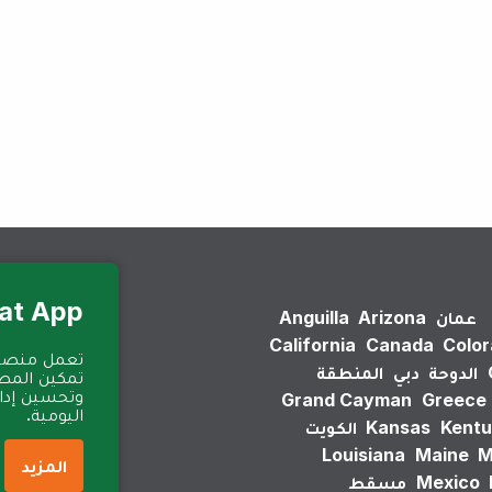
لم يتم العثور على نتائج.
Eat App للمطا
عمان
Arizona
Anguilla
California
Canada
Colo
الدوحة
دبي
المنطقة
تمكين المطا
وتحسين إدارة
Grand Cayman
Greece
اليومية.
Kentu
Kansas
الكويت
Louisiana
Maine
M
المزيد
Mexico
مسقط