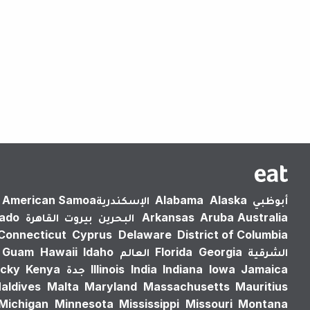
أبوظبي
Alaska
Alabama
الإسكندرية‎
American Samoa
Australia
Aruba
Arkansas
البحرين
بيروت
القاهرة
rado
Connecticut
Cyprus
Delaware
District of Columbia
الشرقية
Georgia
Florida
العالم
Idaho
Hawaii
Guam
Jamaica
Iowa
Indiana
India
Illinois
جدة
Kenya
cky
aldives
Malta
Maryland
Massachusetts
Mauritius
Michigan
Minnesota
Mississippi
Missouri
Montana