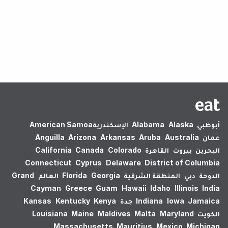
لم يتم العثور على نتائج.
أبوظبي
Alaska
Alabama
الإسكندرية‎
American Samoa
عمان
Australia
Aruba
Arkansas
Arizona
Anguilla
البحرين
بيروت
القاهرة
Colorado
Canada
California
Connecticut
Cyprus
Delaware
District of Columbia
الدوحة
دبي
المنطقة الشرقية
Georgia
Florida
العالم
Grand
Cayman
Greece
Guam
Hawaii
Idaho
Illinois
India
Jamaica
Iowa
Indiana
جدة
Kenya
Kentucky
Kansas
الكويت
Maryland
Malta
Maldives
Maine
Louisiana
Massachusetts
Mauritius
Mexico
Michigan