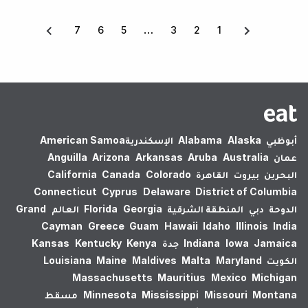
7
6
5
3
2
1
أبوظبي
Alaska
Alabama
الإسكندرية‎
American Samoa
عمان
Australia
Aruba
Arkansas
Arizona
Anguilla
البحرين
بيروت
القاهرة
Colorado
Canada
California
Connecticut
Cyprus
Delaware
District of Columbia
الدوحة
دبي
المنطقة الشرقية
Georgia
Florida
العالم
Grand
Cayman
Greece
Guam
Hawaii
Idaho
Illinois
India
Jamaica
Iowa
Indiana
جدة
Kenya
Kentucky
Kansas
الكويت
Maryland
Malta
Maldives
Maine
Louisiana
Massachusetts
Mauritius
Mexico
Michigan
Montana
Missouri
Mississippi
Minnesota
مسقط