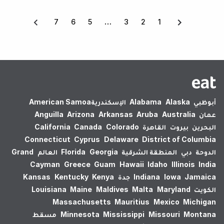
7
6
5
3
2
1
أبوظبي
Alaska
Alabama
الإسكندرية‎
American Samoa
عمان
Australia
Aruba
Arkansas
Arizona
Anguilla
البحرين
بيروت
القاهرة
Colorado
Canada
California
Connecticut
Cyprus
Delaware
District of Columbia
الدوحة
دبي
المنطقة الشرقية
Georgia
Florida
العالم
Grand
Cayman
Greece
Guam
Hawaii
Idaho
Illinois
India
Jamaica
Iowa
Indiana
جدة
Kenya
Kentucky
Kansas
الكويت
Maryland
Malta
Maldives
Maine
Louisiana
Massachusetts
Mauritius
Mexico
Michigan
Montana
Missouri
Mississippi
Minnesota
مسقط