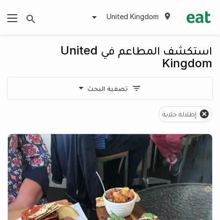
United Kingdom
استكشف المطاعم في United
Kingdom
تصفية البحث
إطلالة خلابة